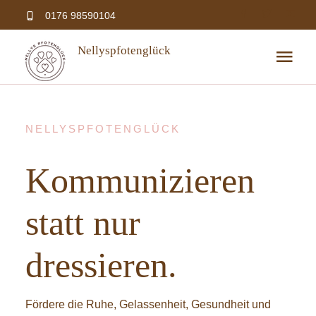
Zum
0176 98590104
Inhalt
Nellyspfotenglück
springen
Togg
Navi
Home
NELLYSPFOTENGLÜCK
Das Team
Kommunizieren
Einzelcoaching
statt nur
Gruppencoaching
dressieren.
Online-Kurse
Fördere die Ruhe, Gelassenheit, Gesundheit und